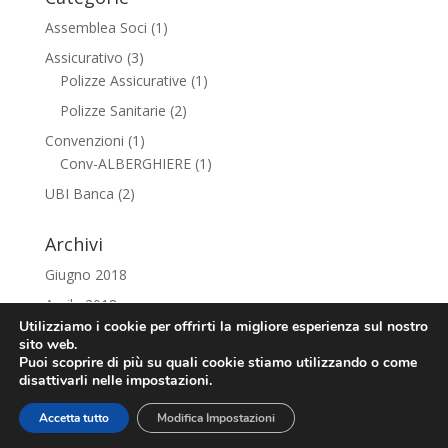
Assemblea Soci
(1)
Assicurativo
(3)
Polizze Assicurative
(1)
Polizze Sanitarie
(2)
Convenzioni
(1)
Conv-ALBERGHIERE
(1)
UBI Banca
(2)
Archivi
Giugno 2018
Aprile 2018
Utilizziamo i cookie per offrirti la migliore esperienza sul nostro
sito web.
Puoi scoprire di più su quali cookie stiamo utilizzando o come
disattivarli nelle impostazioni.
Associazione Pensionati Carical e Banca Carime - Via
Accetta tutto
Modifica Impostazioni
Brenta, 4 - 1° piano - 87100 Cosenza